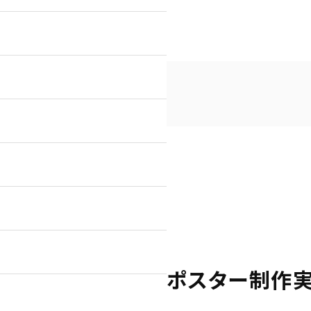
スター制作実績
広告
ん会計様 B2・A4ポスター制作