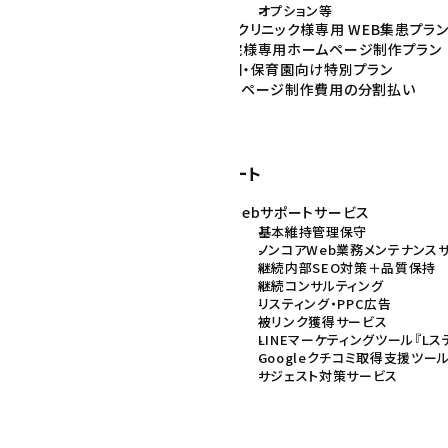
オプション等
病院・クリニック様専用 WEB集患プラ
整骨院様専用ホームページ制作プラン
幼稚園・保育園向け特別プラン
ホームページ制作費用の分割払い
と目的
規制作
ニューアル
Web保守サポート
継続Webサポートサービス
基本維持管理保守
ノンコアWeb業務メンテナンス
継続内部SEO対策＋品質保持
継続コンサルティング
リスティング・PPC広告
ージ制作
被リンク獲得サービス
LINEマーケティングツール『Lス
策（AI検索最適化）
Googleクチコミ取得支援ツール
理月額サポート
サジェスト対策サービス
制作
ル・DX化相談支援