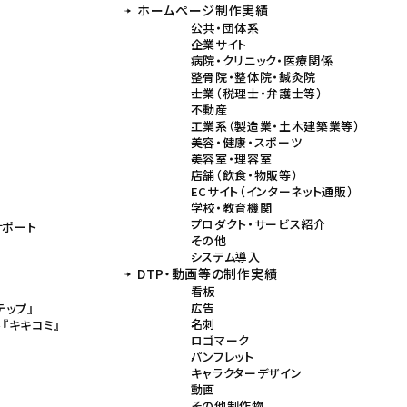
ホームページ制作実績
ン
公共・団体系
企業サイト
病院・クリニック・医療関係
整骨院・整体院・鍼灸院
士業（税理士・弁護士等）
不動産
工業系（製造業・土木建築業等）
美容・健康・スポーツ
美容室・理容室
店舗（飲食・物販等）
ECサイト（インターネット通販）
学校・教育機関
プロダクト・サービス紹介
サポート
その他
システム導入
DTP・動画等の制作実績
看板
広告
テップ』
名刺
『キキコミ』
ロゴマーク
パンフレット
キャラクターデザイン
動画
その他制作物