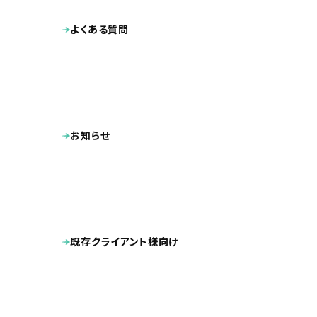
文責：本製品
よくある質問
弊社ではその
お知らせ
せごど
既存クライアント様向け