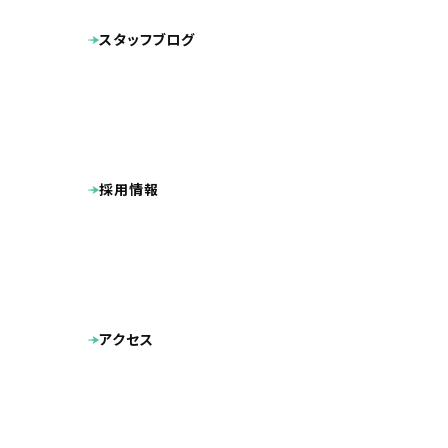
スタッフブログ
採用情報
せごどん会計
西郷隆盛に扮
ユニークさの
せごどん会計
アクセス
鹿児島の至る