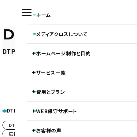
ホーム
DTP
メディアクロスについて
メディアクロスの特長
DTP・動画等の制作実績
ホームページ制作と目的
会社概要
ホームページ制作専門チームの紹介
Webディレクターの仕事
ホーム
DTP・動画等の制作実績
ホームページ制作と目的
広告
せごどん会計様 B2・A4ポ
Webデザイナーの仕事
サービス一覧
ホームページの新規制作
コーダー・プログラマーの仕事
ホームページのリニューアル
アフターサポートの仕事
制作の流れ
ホームページ制作
費用とプラン
SEO対策
LLMO対策（AI検索最適化）
保守・管理月額サポート
ホームページ制作基本プラン紹介
2018.06.20
ECサイト制作
DTPカテゴリー
WEB保守サポート
DTP制作
プロジェクトプラン
PROJECT
せごど
動画制作
基本維持管理保守
DTP・動画等の制作実績
看板
(8)
(8)
事前コンサル・DX化相談支援
お客様の声
ノンコアWeb業務メンテナンスサポート
プレミアムプラン
PREMIUM
広告
名刺
ロゴマーク
(67)
(53)
(38)
継続内部SEO対策＋品質保持