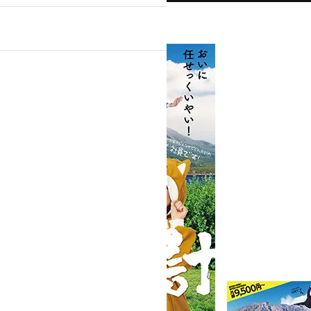
』
ンプルプラン
ライトプラン
ック・医療関係
士等）
不動産
・スポーツ
美容室・理容室
ト通販）
学校・教育機関
テム導入
パンフレット
作物
ポケットフォルダ