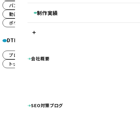
継続コンサルティング
パンフレット
キャラクターデザイン
(48)
(3)
ベーシックプラン
BASIC
リスティング・PPC広告
制作実績
動画
その他制作物
(15)
(39)
被リンク獲得サービス
シンプルプラン
ポケットフォルダ
SIMPLE
LINEマーケティングツール『Lステップ』
(11)
プラン別制作実績
Googleクチコミ取得支援ツール『キキコミ
プレミアムプラン
ベーシックプラン
シ
サジェスト対策サービス
ライトプラン
LIGHT
DTPタグ
ランディングページ
その他
ホームページ制作実績
LP制作プラン
LP
公共・団体系
企業サイト
病院・クリニ
プロモーション動画
(5)
会社概要
整骨院・整体院・鍼灸院
士業（税理士・弁護
トップ埋め込み動画
その他
(7)
(2)
オプション等
OPTION
工業系（製造業・土木建築業等）
美容・健康
店舗（飲食・物販等）
ECサイト（インターネッ
病院・クリニック様専用 WEB集患プラン
プロダクト・サービス紹介
その他
シス
整骨院様専用ホームページ制作プラン
DTP・動画等の制作実績
幼稚園・保育園向け特別プラン
看板
広告
名刺
ロゴマーク
ホームページ制作費用の分割払い
SEO対策ブログ
キャラクターデザイン
動画
その他制