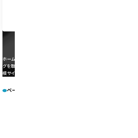
平日 9:30~18:30
ご対応エ
ホームページ制作会社のメディアクロスです。ホームページ制作（Web制
グを取り入れたコンテンツ企画・制作から運用、集客・運用までワンスト
模サイトのホームページ制作やLPなどキャンペーンページ制作も対応
ページ
メディアクロスについて
ホーム
メディアクロスの特
アクセス
会社概要
よくある質問
ホームページ制作
Webディ
プライバシーポリシー
Webデザ
サイトマップ
コーダー
アフター