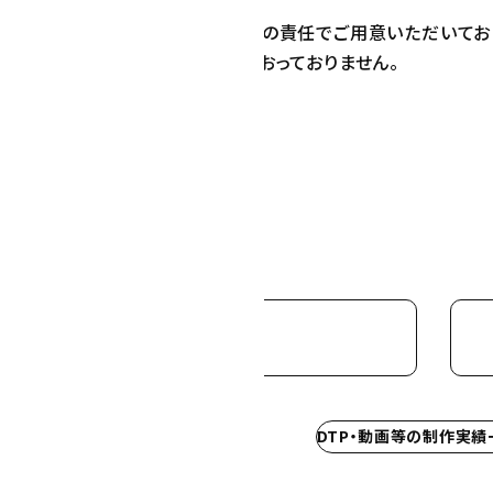
における内容や文章などはお客様の責任でご用意いただいてお
内容・文章について一切の責任をおっておりません。
ん会計様 DTP制作実績
DTP・動画等の制作実績