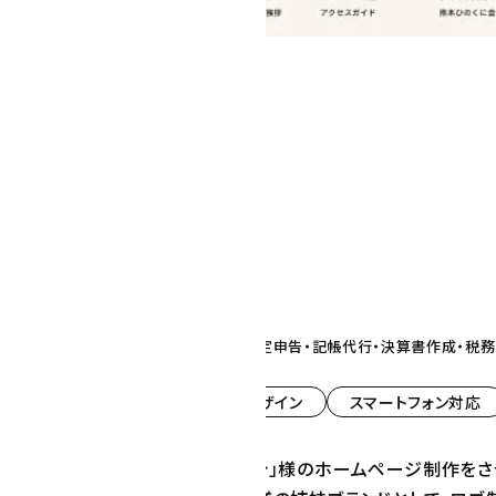
士業（税理士・弁護士等）
2026.04
熊本県熊本市
ライトプラン
熊本の会計事務所「ひのくに会計」確定申告・記帳代行・決算書作成・税
CMS導入
レスポンシブデザイン
スマートフォン対応
に新しく開設された「ひのくに会計」様のホームページ制作をさ