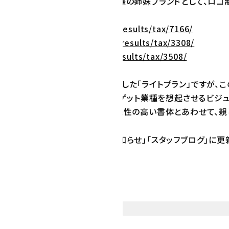
く会計様、鹿児島のせごどん会計様の姉妹ブランドとして、ロゴ
ド展開を実現しています。
」の実績：
https://medi-cro.jp/results/tax/7166/
計」の実績：
https://medi-cro.jp/results/tax/3308/
の実績：
https://medi-cro.jp/results/tax/3508/
自体は格安のテンプレートを利用した「ライトプラン」ですが、こ
「親しみやすさ」を軸に設計し、ターゲット業種を想起させるビジ
熊本を象徴する朱色で統一し、可読性の高い書体とあわせて、親
S（WordPress）を使用して「お知らせ」「スタッフブログ
に構築いたしました。
対策