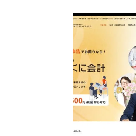
』
ンプルプラン
ライトプラン
ック・医療関係
士等）
不動産
・スポーツ
美容室・理容室
ト通販）
学校・教育機関
テム導入
デザイン
動画
その他制作物
刺