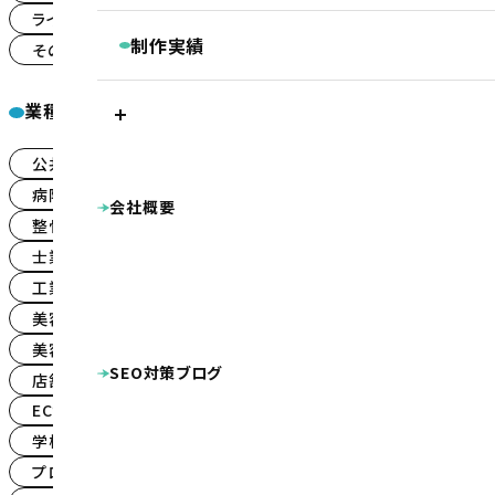
継続コンサルティング
ライトプラン
ランディングページ
(39)
(32)
ベーシックプラン
BASIC
リスティング・PPC広告
制作実績
その他
(59)
被リンク獲得サービス
シンプルプラン
SIMPLE
LINEマーケティングツール『Lステップ』
プラン別制作実績
Googleクチコミ取得支援ツール『キキコミ
業種一覧
プレミアムプラン
ベーシックプラン
シ
サジェスト対策サービス
ライトプラン
LIGHT
ランディングページ
その他
公共・団体系
企業サイト
(21)
(159)
ホームページ制作実績
LP制作プラン
LP
公共・団体系
企業サイト
病院・クリニ
病院・クリニック・医療関係
(85)
会社概要
整骨院・整体院・鍼灸院
士業（税理士・弁護
整骨院・整体院・鍼灸院
(59)
オプション等
OPTION
工業系（製造業・土木建築業等）
美容・健康
士業（税理士・弁護士等）
不動産
(30)
(16)
店舗（飲食・物販等）
ECサイト（インターネッ
工業系（製造業・土木建築業等）
(45)
病院・クリニック様専用 WEB集患プラン
プロダクト・サービス紹介
その他
シス
美容・健康・スポーツ
整骨院様専用ホームページ制作プラン
(25)
DTP・動画等の制作実績
幼稚園・保育園向け特別プラン
美容室・理容室
ロゴマーク
パンフレット
キャラクター
(8)
ホームページ制作費用の分割払い
SEO対策ブログ
ポケットフォルダ
看板
広告
名
店舗（飲食・物販等）
(35)
ECサイト（インターネット通販）
(30)
学校・教育機関
(15)
プロダクト・サービス紹介
(101)