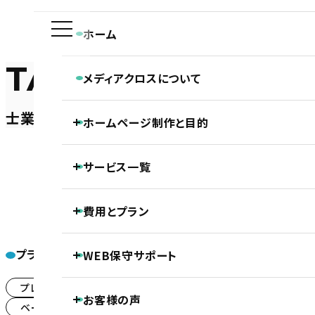
ホーム
TAX
メディアクロスについて
メディアクロスの特長
士業（税理士・弁護士等）
ホームページ制作と目的
会社概要
ホームページ制作専門チームの紹介
Webディレクターの仕事
ホーム
ホームページ制作実績
ホームページ制作と目的
士業（税理士・弁護士等）
ひのくに会
Webデザイナーの仕事
サービス一覧
ホームページの新規制作
コーダー・プログラマーの仕事
ホームページのリニューアル
アフターサポートの仕事
制作の流れ
ホームページ制作
費用とプラン
SEO対策
LLMO対策（AI検索最適化）
保守・管理月額サポート
ホームページ制作基本プラン紹介
ECサイト制作
プラン一覧
WEB保守サポート
ひのく
DTP制作
プロジェクトプラン
PROJECT
動画制作
基本維持管理保守
プレミアムプラン
(187)
事前コンサル・DX化相談支援
お客様の声
ノンコアWeb業務メンテナンスサポート
プレミアムプラン
PREMIUM
ベーシックプラン
シンプルプラン
(243)
(1)
継続内部SEO対策＋品質保持