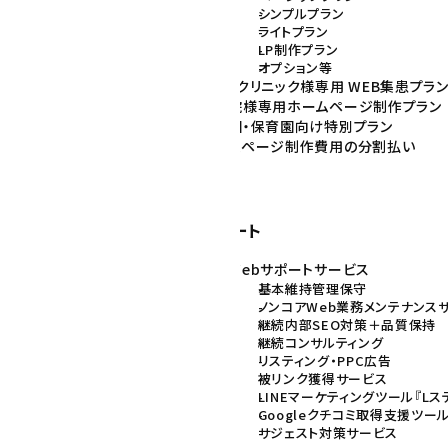
シンプルプラン
イナーの仕事
ライトプラン
・プログラマーの仕事
LP制作プラン
サポートの仕事
オプション等
病院・クリニック様専用 WEB集患プラ
整骨院様専用ホームページ制作プラン
幼稚園・保育園向け特別プラン
ホームページ制作費用の分割払い
と目的
規制作
ニューアル
Web保守サポート
継続Webサポートサービス
基本維持管理保守
ノンコアWeb業務メンテナンス
継続内部SEO対策＋品質保持
継続コンサルティング
リスティング・PPC広告
ージ制作
被リンク獲得サービス
LINEマーケティングツール『Lス
策（AI検索最適化）
Googleクチコミ取得支援ツール
理月額サポート
サジェスト対策サービス