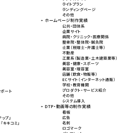
ライトプラン
ランディングページ
その他
ホームページ制作実績
ン
公共・団体系
企業サイト
病院・クリニック・医療関係
整骨院・整体院・鍼灸院
士業（税理士・弁護士等）
不動産
工業系（製造業・土木建築業等）
美容・健康・スポーツ
美容室・理容室
店舗（飲食・物販等）
ECサイト（インターネット通販）
学校・教育機関
プロダクト・サービス紹介
サポート
その他
システム導入
DTP・動画等の制作実績
看板
広告
テップ』
名刺
『キキコミ』
ロゴマーク