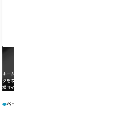
平日 9:30~18:30
ご対応エ
ホームページ制作会社のメディアクロスです。ホームページ制作（Web制
グを取り入れたコンテンツ企画・制作から運用、集客・運用までワンスト
模サイトのホームページ制作やLPなどキャンペーンページ制作も対応
ページ
メディアクロスについて
ホーム
メディアクロスの特
アクセス
会社概要
よくある質問
ホームページ制作
Webディ