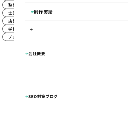
継続コンサルティング
整骨院・整体院・鍼灸院のSEO対策
(2)
ベーシックプラン
BASIC
リスティング・PPC広告
制作実績
士業（税理士・弁護士等）のSEO対策
(1)
被リンク獲得サービス
シンプルプラン
店舗（飲食・物販等）のSEO対策
SIMPLE
LINEマーケティングツール『Lステップ』
(1)
プラン別制作実績
Googleクチコミ取得支援ツール『キキコミ
学校・教育機関のSEO対策
(1)
プレミアムプラン
ベーシックプラン
シ
サジェスト対策サービス
ライトプラン
LIGHT
プロダクト・サービス紹介のSEO対策
ランディングページ
その他
(1)
ホームページ制作実績
LP制作プラン
LP
公共・団体系
企業サイト
病院・クリニ
会社概要
整骨院・整体院・鍼灸院
士業（税理士・弁護
オプション等
OPTION
工業系（製造業・土木建築業等）
美容・健康
店舗（飲食・物販等）
ECサイト（インターネッ
病院・クリニック様専用 WEB集患プラン
プロダクト・サービス紹介
その他
シス
整骨院様専用ホームページ制作プラン
DTP・動画等の制作実績
幼稚園・保育園向け特別プラン
看板
広告
名刺
ロゴマーク
ホームページ制作費用の分割払い
SEO対策ブログ
キャラクターデザイン
動画
その他制