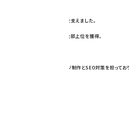
：2014年～2018年前半まで
なグループ様のWEB活用の初手を支えました。
院」など数十以上のキーワードで全部上位を獲得。
管理下ではございませんが、
にも多くの整骨院様のホームページ制作とSEO対策を担ってお
紹介してまいります。