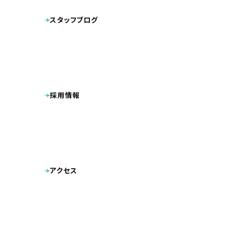
SEO対策期間
スタッフブログ
福岡でも大き
「福岡＋整骨
現在は弊社の
採用情報
弊社では、他
それも近々ご
アクセス