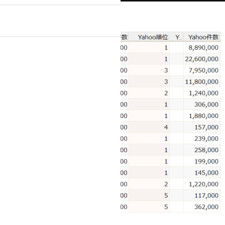
』
ンプルプラン
ライトプラン
ック・医療関係
士等）
不動産
・スポーツ
美容室・理容室
ト通販）
学校・教育機関
テム導入
パンフレット
作物
ポケットフォルダ