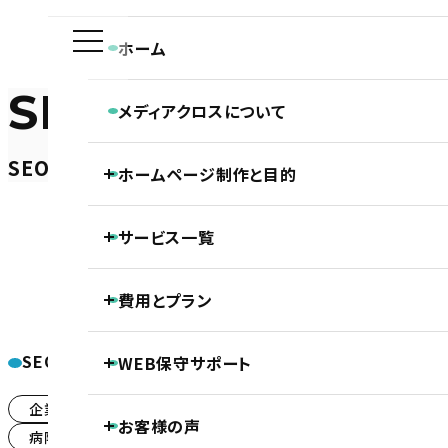
ホーム
SEO-BLOG
メディアクロスについて
メディアクロスの特長
SEO対策ブログ
ホームページ制作と目的
会社概要
ホームページ制作専門チームの紹介
Webディレクターの仕事
ホーム
SEO対策ブログ
ホームページ制作と目的
整骨院・整体院・鍼灸院のSEO対策
「福岡＋
Webデザイナーの仕事
サービス一覧
ホームページの新規制作
コーダー・プログラマーの仕事
ホームページのリニューアル
アフターサポートの仕事
制作の流れ
ホームページ制作
費用とプラン
SEO対策
LLMO対策（AI検索最適化）
保守・管理月額サポート
ホームページ制作基本プラン紹介
整骨院・整体院・
ECサイト制作
SEOカテゴリー
WEB保守サポート
DTP制作
プロジェクトプラン
PROJECT
「福岡
動画制作
基本維持管理保守
企業サイトのSEO対策
(5)
事前コンサル・DX化相談支援
お客様の声
ノンコアWeb業務メンテナンスサポート
プレミアムプラン
PREMIUM
病院・クリニック・医療関係のSEO対策
(10)
継続内部SEO対策＋品質保持