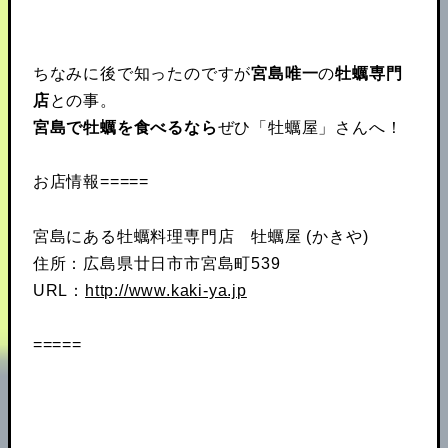
ちなみに後で知ったのですが
宮島唯一
の
牡蠣専門
店
との事。
宮島で牡蠣を食べるなら
ぜひ「牡蠣屋」さんへ！
お店情報=====
宮島にある牡蠣料理専門店 牡蠣屋 (かきや)
住所：広島県廿日市市宮島町539
URL：
http://www.kaki-ya.jp
=====