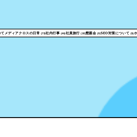
べて
メディアクロスの日常
社内行事
社員旅行
懇親会
SEO対策について
(73)
(46)
(18)
(9)
(5)