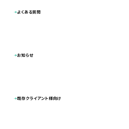
よくある質問
箱崎どいクリニック様 上棟式チラシ制作実績
お知らせ
信栄塗装様 DTP制作実績
DTP・動画等の制作実績一覧
DTPカテゴリー
既存クライアント様向け
DTP・動画等の制作実績
看板
広告
(8)
(8)
(67)
名刺
ロゴマーク
パンフレット
(53)
(38)
(48)
キャラクターデザイン
動画
(3)
(15)