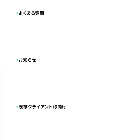
メールでのお問い合わせ
よくある質問
送信後、4営業日以内にご返信致します。
もし、返信が無い場合はお手数ですがお電話にてご連
絡ください。
お知らせ
お問い合わせの種類
お問い合わせ項目をお選びください。
ホームページ初回特別無料診断・相談・ヒヤリ
既存クライアント様向け
ング・お見積り
事前コンサル・DX化についてのご相談
その他（DTP［紙媒体等］・動画制作など）