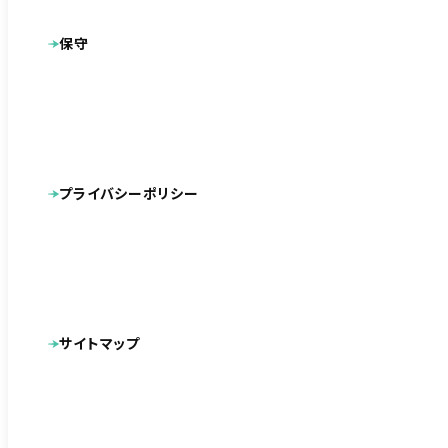
求人エントリー
営業・セールス
保守
求人に関する情報は
採用情報
よりご確認ください。
会社名
例：メディアクロス株式会社
プライバシーポリシー
ご担当者名
例：博多太郎
サイトマップ
郵便番号