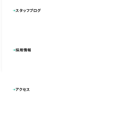
広告
名刺
ロゴマーク
パンフレット
代表番号
スタッフブログ
キャラクターデザイン
動画
092-791-6681
採用情報
※営業・セールスの電話は一切お断りします
この通話は、内容の確認とサービス向上のため録音させていただ
いております。
アクセス