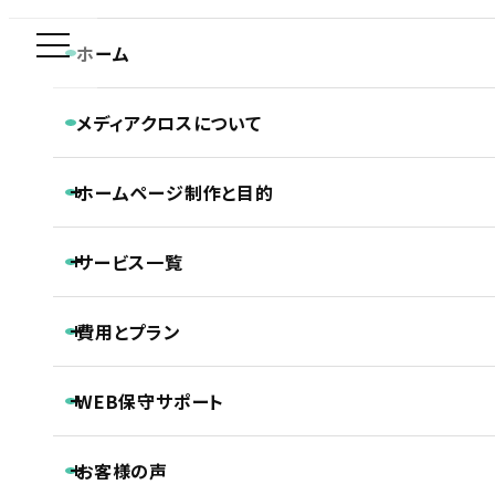
ホーム
CONTACT
メディアクロスについて
お問い合わせ
メディアクロスの特長
ホーム
お問い合わせ
ホームページ制作と目的
会社概要
ホームページ制作専門チームの紹介
Webディレクターの仕事
ホームページ制作と目的
Webデザイナーの仕事
サービス一覧
ホームページの新規制作
コーダー・プログラマーの仕事
ホームページのリニューアル
アフターサポートの仕事
ご相談・お問い合わせ・お見積もり依頼・お申し込み
制作の流れ
ホームページ制作
費用とプラン
SEO対策
等、
なんでもお気軽にお問い合わせください。
LLMO対策（AI検索最適化）
保守・管理月額サポート
ホームページ制作基本プラン紹介
ECサイト制作
WEB保守サポート
プロジェクトプラン
DTP制作
PROJECT
動画制作
基本維持管理保守
事前コンサル・DX化相談支援
プレミアムプラン
お客様の声
ノンコアWeb業務メンテナンスサポート
PREMIUM
お電話でのお問い合わせ
継続内部SEO対策＋品質保持