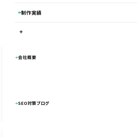
継続コンサルティング
ベーシックプラン
BASIC
リスティング・PPC広告
制作実績
被リンク獲得サービス
シンプルプラン
SIMPLE
LINEマーケティングツール『Lステップ』
電話によるお問い合わせは、下記電話番号までご連絡くださ
プラン別制作実績
Googleクチコミ取得支援ツール『キキコミ』
プレミアムプラン
ベーシックプラン
い。
ライトプラン
LIGHT
サジェスト対策サービス
シンプルプラン
ライトプラン
ランディングページ
その他
LP制作プラン
LP
ホームページ制作実績
会社概要
公共・団体系
企業サイト
新規のお客様専用ダイヤル
オプション等
OPTION
病院・クリニック・医療関係
整骨院・整体院・鍼灸院
士業（税理士・弁護士等）
病院・クリニック様専用 WEB集患プラン
不動産
工業系（製造業・土木建築業等）
整骨院様専用ホームページ制作プラン
幼稚園・保育園向け特別プラン
美容・健康・スポーツ
美容室・理容室
0120-590-610
ホームページ制作費用の分割払い
店舗（飲食・物販等）
SEO対策ブログ
ECサイト（インターネット通販）
学校・教育機関
プロダクト・サービス紹介
その他
システム導入
DTP・動画等の制作実績
その他制作物
ポケットフォルダ
看板