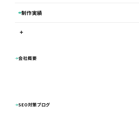
継続コンサルティング
ベーシックプラン
BASIC
リスティング・PPC広告
制作実績
被リンク獲得サービス
シンプルプラン
SIMPLE
LINEマーケティングツール『Lステップ』
プラン別制作実績
Googleクチコミ取得支援ツール『キキコミ』
プレミアムプラン
ベーシックプラン
ライトプラン
LIGHT
サジェスト対策サービス
シンプルプラン
ライトプラン
ランディングページ
その他
LP制作プラン
LP
ホームページ制作実績
会社概要
公共・団体系
企業サイト
オプション等
OPTION
病院・クリニック・医療関係
整骨院・整体院・鍼灸院
士業（税理士・弁護士等）
病院・クリニック様専用 WEB集患プラン
不動産
工業系（製造業・土木建築業等）
整骨院様専用ホームページ制作プラン
幼稚園・保育園向け特別プラン
美容・健康・スポーツ
美容室・理容室
ホームページ制作費用の分割払い
店舗（飲食・物販等）
SEO対策ブログ
ECサイト（インターネット通販）
学校・教育機関
プロダクト・サービス紹介
その他
システム導入
DTP・動画等の制作実績
ロゴマーク
パンフレット