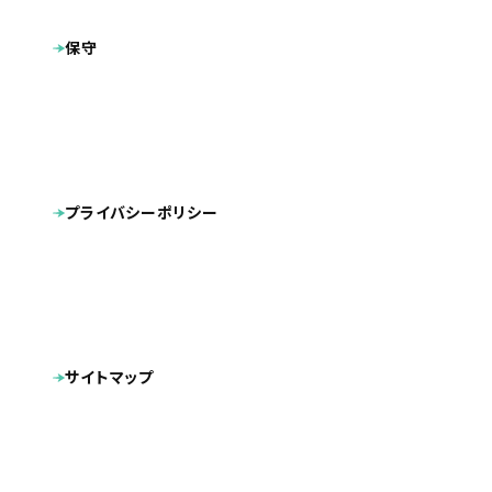
タグ
レスポンシブデザイン
保守
スマートフォン対応
リニューアル
福岡を拠点にエコキュート専門店として全国で取付工事を
行っている、株式会社ライズカンパニー様の「チカラもち」の
コーポレートサイトを制作しました。
プライバシーポリシー
リニューアルに伴いエコキュートに関する質の高い記事を配
信する、ユーザーファーストのオウンドメディアに仕上げてお
ります。
デザインは鮮やかなカラーをアクセントとして加え、全体的に
サイトマップ
明るくてトレンド感のあるデザインへと一新しました。
現行サイトの雰囲気のまま、まとめられる箇所はコンパクト
にしたり、魅せる箇所ではインパクトを出したりと、 メリハリ
のあるデザインに仕上げ、ユーザーに飽きさせず、且つ必要