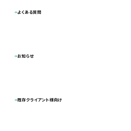
よくある質問
お知らせ
業種
企業サイト
プロダクト・サービス紹介
2024.07
公開日
全国
地域
既存クライアント様向け
プラン
プレミアムプラン
エコキュート交換工事専門【チカラもち】
製作サイト
※現在、弊社では管理しておりません
内部SEO対策
CMS導入