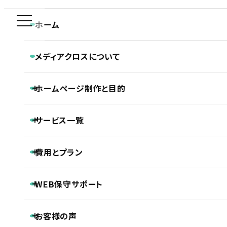
新規制作問合せ専用ダイヤル
ホーム
COMPANY
0120-590-610
メディアクロスについて
企業サイト
メディアクロスの特長
ホーム
ホームページ制作実績
企業サイト
ホームページ制作と目的
会社概要
株式会社ライズカンパニー様「エコキュート専門店チカラもち」ホームページ制作実績
CONTACT
ホームページ制作専門チームの紹介
平日 9:30~18:30
Webディレクターの仕事
ホームページ制作と目的
Webデザイナーの仕事
サービス一覧
ホームページの新規制作
コーダー・プログラマーの仕事
ホームページのリニューアル
アフターサポートの仕事
制作の流れ
ホームページ制作
費用とプラン
SEO対策
株式会社ライズカンパニー様「エコキュート
LLMO対策（AI検索最適化）
保守・管理月額サポート
専門店チカラもち」ホームページ制作実績
ホームページ制作基本プラン紹介
ECサイト制作
WEB保守サポート
プロジェクトプラン
DTP制作
PROJECT
動画制作
基本維持管理保守
事前コンサル・DX化相談支援
プレミアムプラン
お客様の声
ノンコアWeb業務メンテナンスサポート
PREMIUM
継続内部SEO対策＋品質保持