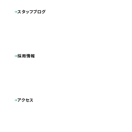
パンフレット
キャラクターデザイン
動画
結果も出せるホームページが欲しい
スタッフブログ
その他制作物
ポケットフォルダ
自分で更新できるホームページが欲しい
採用情報
スマートフォンに対応したホームページが欲しい
アクセス