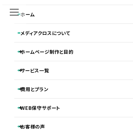
新規制作問合せ専用ダイヤル
ホーム
SEO-PRODUCT
0120-590-610
メディアクロスについて
プロダクト・サービス紹介のSEO対策
メディアクロスの特長
ホーム
SEO対策ブログ
プロダクト・サービス紹介のSEO対策
ホームページ制作と目的
会社概要
CONTACT
ホームページ制作専門チームの紹介
平日 9:30~18:30
Webディレクターの仕事
ホームページ制作と目的
Webデザイナーの仕事
サービス一覧
ホームページの新規制作
コーダー・プログラマーの仕事
ホームページのリニューアル
アフターサポートの仕事
制作の流れ
ホームページ制作
プロダクト・サービス紹介
費用とプラン
SEO対策
2022.05.18
LLMO対策（AI検索最適化）
福岡レンタル家電家具のSEO対策を実施
保守・管理月額サポート
ホームページ制作基本プラン紹介
ECサイト制作
WEB保守サポート
プロジェクトプラン
DTP制作
PROJECT
動画制作
SEOカテゴリー
基本維持管理保守
事前コンサル・DX化相談支援
プレミアムプラン
お客様の声
ノンコアWeb業務メンテナンスサポート
PREMIUM
企業サイトのSEO対策
(5)
継続内部SEO対策＋品質保持