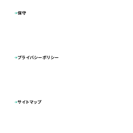
福岡
地域
保守
プラン
その他
福岡のガス・石油給湯器交換工事専門店「チカラもち
製作サイト
福岡店」
※現在、弊社では管理しておりません
内部SEO対策
CMS導入
タグ
プライバシーポリシー
スマートフォン対応
福岡を拠点に、ガス給湯器の交換工事を専門で行っている
「チカラもち」様のフランチャイズ店、
株式会社ライズカンパニー様の「チカラもち福岡店」のホー
ムページを制作しました。
サイトマップ
ガス給湯器専門店のチカラもちは、全国に8店舗設置してお
り、取付工事対応地域は現在9都道府県、全国各地に順次拡
大中となります。
店舗様ごとにWEBサイトを設置することで、エリアに特化し