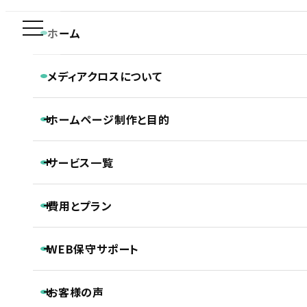
新規制作問合せ専用ダイヤル
ホーム
PRODUCT
0120-590-610
メディアクロスについて
プロダクト・サービス紹介
メディアクロスの特長
ホーム
ホームページ制作実績
プロダクト・サービス紹介
ホームページ制作と目的
会社概要
株式会社ライズカンパニー様「チカラもち福岡店（ガス給湯器）」のホームページ制作実
CONTACT
ホームページ制作専門チームの紹介
績
平日 9:30~18:30
Webディレクターの仕事
ホームページ制作と目的
Webデザイナーの仕事
サービス一覧
ホームページの新規制作
コーダー・プログラマーの仕事
ホームページのリニューアル
アフターサポートの仕事
制作の流れ
ホームページ制作
費用とプラン
SEO対策
株式会社ライズカンパニー様「チカラもち福
LLMO対策（AI検索最適化）
保守・管理月額サポート
ホームページ制作基本プラン紹介
岡店（ガス給湯器）」のホームページ制作実
ECサイト制作
WEB保守サポート
プロジェクトプラン
DTP制作
PROJECT
績
動画制作
基本維持管理保守
事前コンサル・DX化相談支援
プレミアムプラン
お客様の声
ノンコアWeb業務メンテナンスサポート
PREMIUM
継続内部SEO対策＋品質保持