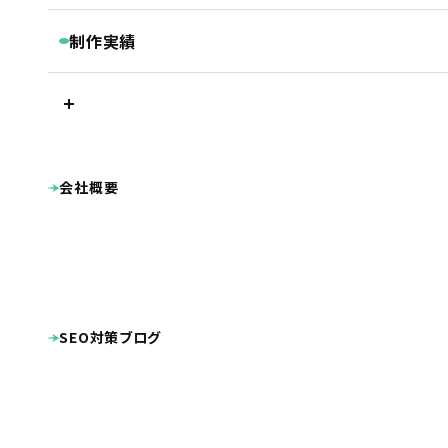
継続コンサルティング
ベーシックプラン
BASIC
リスティング・PPC広告
制作実績
被リンク獲得サービス
シンプルプラン
SIMPLE
LINEマーケティングツール『Lステップ』
プラン別制作実績
Googleクチコミ取得支援ツール『キキコミ』
プレミアムプラン
ベーシックプラン
ライトプラン
LIGHT
サジェスト対策サービス
シンプルプラン
ライトプラン
ランディングページ
その他
LP制作プラン
LP
ホームページ制作実績
会社概要
公共・団体系
企業サイト
オプション等
OPTION
病院・クリニック・医療関係
整骨院・整体院・鍼灸院
士業（税理士・弁護士等）
病院・クリニック様専用 WEB集患プラン
不動産
工業系（製造業・土木建築業等）
整骨院様専用ホームページ制作プラン
幼稚園・保育園向け特別プラン
美容・健康・スポーツ
美容室・理容室
ホームページ制作費用の分割払い
店舗（飲食・物販等）
SEO対策ブログ
ECサイト（インターネット通販）
学校・教育機関
プロダクト・サービス紹介
その他
システム導入
DTP・動画等の制作実績
ロゴマーク
パンフレット