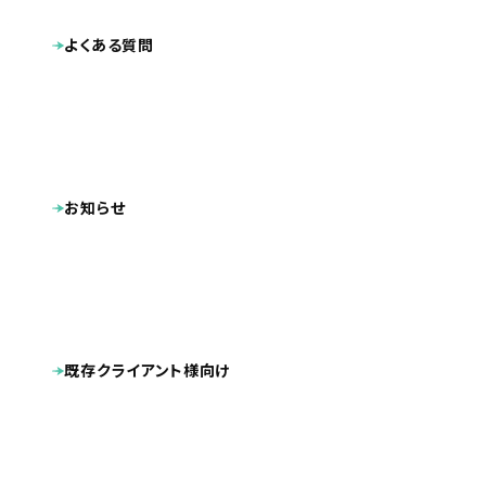
よくある質問
ＬＬＭＯ対策の標準実装について
2026年6月半期決算キャンペーン！オプション最大10万円相当＋AI
検索最適化（LLMO）初期費用10万円をサービス！
お知らせ
お知らせ一覧
お知らせカテゴリー
お知らせ
採用情報
(121)
(26)
既存クライアント様向け
保守
(60)
(16)
既存クライアント様向け