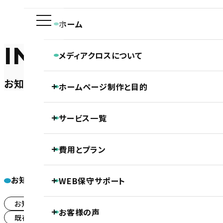
ホーム
INFORMATION
メディアクロスについて
メディアクロスの特長
お知らせ
ホームページ制作と目的
会社概要
ホームページ制作専門チームの紹介
Webディレクターの仕事
ホーム
お知らせ
新卒ディレクター候補インターン募集（大学生可）
ホームページ制作と目的
Webデザイナーの仕事
サービス一覧
ホームページの新規制作
コーダー・プログラマーの仕事
ホームページのリニューアル
アフターサポートの仕事
制作の流れ
ホームページ制作
費用とプラン
SEO対策
LLMO対策（AI検索最適化）
保守・管理月額サポート
ホームページ制作基本プラン紹介
2022.04.14
ECサイト制作
お知らせカテゴリー
WEB保守サポート
DTP制作
プロジェクトプラン
PROJECT
新卒デ
動画制作
基本維持管理保守
お知らせ
採用情報
(121)
(26)
事前コンサル・DX化相談支援
お客様の声
ノンコアWeb業務メンテナンスサポート
プレミアムプラン
PREMIUM
既存クライアント様向け
保守
(60)
(16)
継続内部SEO対策＋品質保持