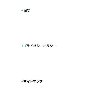
保守
弊社で中途入
これまでは、
プライバシーポリシー
経験のある中
現在は、実務
トップディレ
サイトマップ
ですので、こ
アシスタント