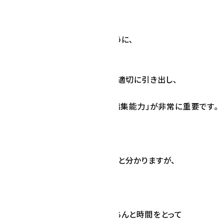
ィレクター募集要件にありますように、
レクターの業務は、
材・ヒヤリングから、強みや内容を適切に引き出し、
算内で、過不足なくとりまとめて、
へ適切に見やすく配置していける「編集能力」が非常に重要です。
イトを実際に中身まで見て頂けると分かりますが、
ているサイトが多いと思います。
実務ディレクターとお客さまがきちんと時間をとって