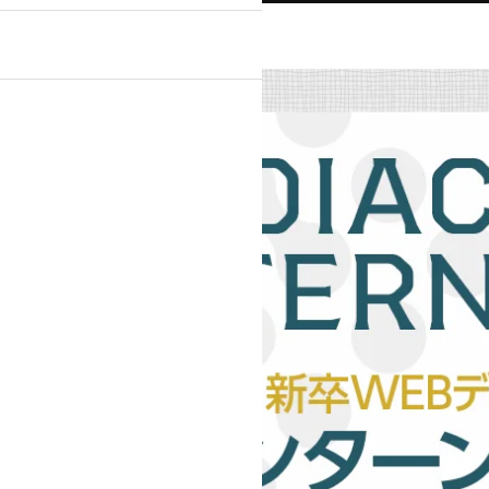
』
ンプルプラン
ライトプラン
ック・医療関係
士等）
不動産
・スポーツ
美容室・理容室
ト通販）
学校・教育機関
テム導入
デザイン
動画
その他制作物
刺