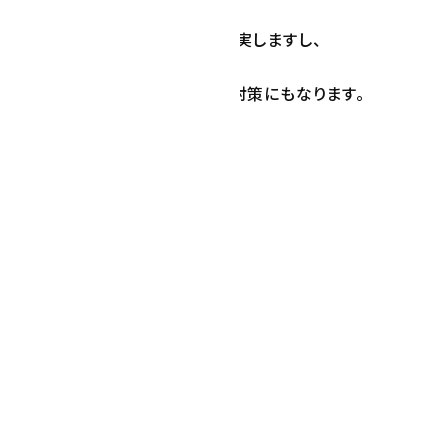
かりと作りこんでいっているから充実しますし、
コンテンツが充実することでSEO対策にもなります。
＝＝＝＝＝＝＝＝＝＝＝＝＝＝＝
希望のご連絡は、
medi-cro.jp
ますようお願いいたします。
＝＝＝＝＝＝＝＝＝＝＝＝＝＝＝