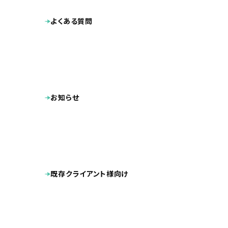
内容をしっか
よくある質問
ある程度社会
いろいろな業
中途での採用
お知らせ
ですが、いわ
東京や大手代
弊社は常にデ
既存クライアント様向け
(弊社のWE
価格は1/3