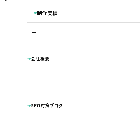
継続コンサルティング
ベーシックプラン
BASIC
リスティング・PPC広告
制作実績
被リンク獲得サービス
シンプルプラン
SIMPLE
LINEマーケティングツール『Lステップ』
プラン別制作実績
Googleクチコミ取得支援ツール『キキコミ
プレミアムプラン
ベーシックプラン
シ
サジェスト対策サービス
ライトプラン
LIGHT
ランディングページ
その他
ホームページ制作実績
LP制作プラン
LP
公共・団体系
企業サイト
病院・クリニ
会社概要
整骨院・整体院・鍼灸院
士業（税理士・弁護
オプション等
OPTION
工業系（製造業・土木建築業等）
美容・健康
店舗（飲食・物販等）
ECサイト（インターネッ
病院・クリニック様専用 WEB集患プラン
プロダクト・サービス紹介
その他
シス
整骨院様専用ホームページ制作プラン
DTP・動画等の制作実績
幼稚園・保育園向け特別プラン
ロゴマーク
パンフレット
キャラクター
ホームページ制作費用の分割払い
SEO対策ブログ
ポケットフォルダ
看板
広告
名