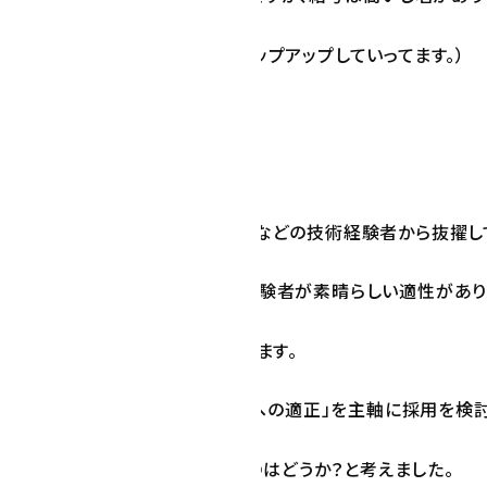
社して、芽がでた人はみんなステップアップしていってます。）
途もしくはデザイナーやコーダーなどの技術経験者から抜擢し
経験がなかった女性の広報系の経験者が素晴らしい適性があり
クターでがんばっている状況があります。
こは門戸を広くして、「ディレクターへの適正」を主軸に採用を検討
ディレクター（AD)から育ててみるのはどうか？と考えました。