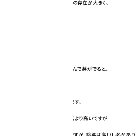
りと落とし込める実務ディレクターの存在が大きく、
経験があるほうが
種のお客様のお話を理解しやすく、
が一般的でした。
ゆる「できる人」は、弊社で修業を積んで芽がでると、
理店にいってしまうため、
ィレクター不足に悩まされております。
B制作単体の品質は大手広告代理店より高いですが
程度です。大手は弊社より相当激務ですが、給与は高いし名があり