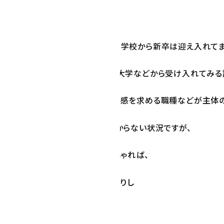
までデザイナーとコーダーのみ専門学校から新卒は迎え入れてま
もチャレンジしてみた方がいれば、大学などから受け入れてみる
し、小さい会社なので、大手や安定感を求める職種などが主体
てみたい方がいるかどうか？すらわからない状況ですが、
ーン来てみたい。という方がいらっしゃれば、
当の方へ弊社からお話ししてみたりし
連絡をいただけますと幸いです。