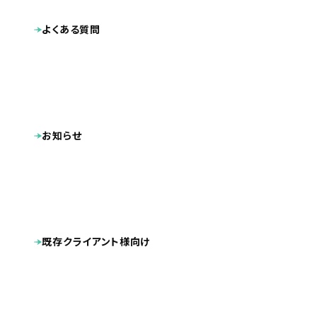
よくある質問
お知らせ
既存クライアント様向け
業種
整骨院・整体院・鍼灸院
2013.06
公開日
福岡県福岡市中央区
地域