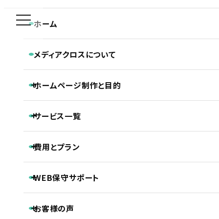
新規制作問合せ専用ダイヤル
ホーム
CHIROPRACTIC
0120-590-610
メディアクロスについて
整骨院・整体院・鍼灸院
メディアクロスの特長
ホーム
ホームページ制作実績
整骨院・整体院・鍼灸院
ホームページ制作と目的
会社概要
中央整骨鍼灸院様 ホームページ制作
CONTACT
ホームページ制作専門チームの紹介
平日 9:30~18:30
Webディレクターの仕事
ホームページ制作と目的
Webデザイナーの仕事
サービス一覧
ホームページの新規制作
コーダー・プログラマーの仕事
ホームページのリニューアル
アフターサポートの仕事
制作の流れ
ホームページ制作
費用とプラン
SEO対策
中央整骨鍼灸院様 ホームページ制作
LLMO対策（AI検索最適化）
保守・管理月額サポート
ホームページ制作基本プラン紹介
ECサイト制作
WEB保守サポート
プロジェクトプラン
DTP制作
PROJECT
動画制作
基本維持管理保守
事前コンサル・DX化相談支援
プレミアムプラン
お客様の声
ノンコアWeb業務メンテナンスサポート
PREMIUM
継続内部SEO対策＋品質保持