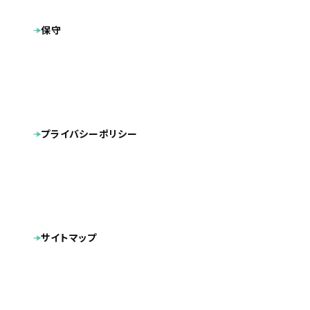
プラン
プレミアムプラン
保守
http://chuo-seikotu.com/
製作サイト
※現在、弊社では管理しておりません
タグ
内部SEO対策
CMS導入
福岡市中央区高砂にある「中央鍼灸整骨院」様のサイトをリ
プライバシーポリシー
ニューアルさせて頂きました。リニューアル前は、なんと古賀
先生の手作りのサイトでした。業界ではかなり有名な古賀先
生率いる非常に高い技術を持った整骨院ですので、リニュー
アル前からかなりアクセスがありましたが、さらに情報を見や
すく、より来院につながるような導線を意識した作りにしまし
サイトマップ
た。
文責：内容や文章などはお客様の責任でご用意いただいております。弊社で
は一切の責任を負っておりません。