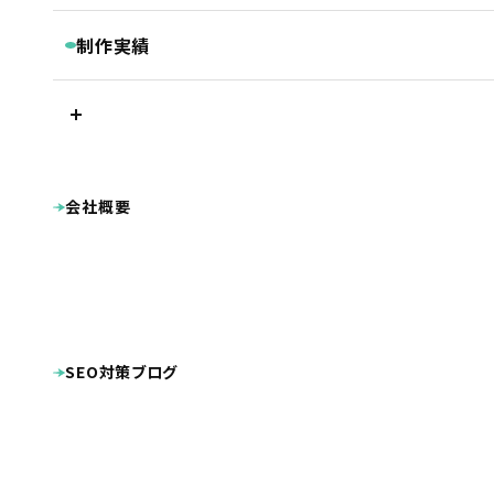
継続コンサルティング
ベーシックプラン
BASIC
リスティング・PPC広告
制作実績
被リンク獲得サービス
シンプルプラン
SIMPLE
LINEマーケティングツール『Lステップ』
プラン別制作実績
Googleクチコミ取得支援ツール『キキコミ』
プレミアムプラン
ベーシックプラン
ライトプラン
LIGHT
サジェスト対策サービス
シンプルプラン
ライトプラン
ランディングページ
その他
LP制作プラン
LP
ホームページ制作実績
会社概要
公共・団体系
企業サイト
オプション等
OPTION
病院・クリニック・医療関係
整骨院・整体院・鍼灸院
士業（税理士・弁護士等）
病院・クリニック様専用 WEB集患プラン
不動産
工業系（製造業・土木建築業等）
整骨院様専用ホームページ制作プラン
幼稚園・保育園向け特別プラン
美容・健康・スポーツ
美容室・理容室
ホームページ制作費用の分割払い
店舗（飲食・物販等）
SEO対策ブログ
ECサイト（インターネット通販）
学校・教育機関
プロダクト・サービス紹介
その他
システム導入
DTP・動画等の制作実績
ロゴマーク
パンフレット