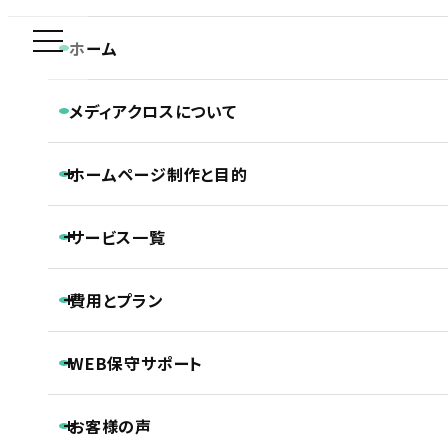
新規制作問合せ専用ダイヤル
ホーム
COMPANY
0120-590-610
メディアクロスについて
企業サイト
メディアクロスの特長
ホーム
ホームページ制作実績
企業サイト
ホームページ制作と目的
会社概要
株式会社アパックスホーム様 ホームページ制作実績
CONTACT
ホームページ制作専門チームの紹介
平日 9:30~18:30
Webディレクターの仕事
ホームページ制作と目的
Webデザイナーの仕事
サービス一覧
ホームページの新規制作
コーダー・プログラマーの仕事
ホームページのリニューアル
アフターサポートの仕事
制作の流れ
ホームページ制作
費用とプラン
SEO対策
株式会社アパックスホーム様 ホームページ
LLMO対策（AI検索最適化）
保守・管理月額サポート
制作実績
ホームページ制作基本プラン紹介
ECサイト制作
WEB保守サポート
プロジェクトプラン
DTP制作
PROJECT
動画制作
基本維持管理保守
事前コンサル・DX化相談支援
プレミアムプラン
お客様の声
ノンコアWeb業務メンテナンスサポート
PREMIUM
継続内部SEO対策＋品質保持