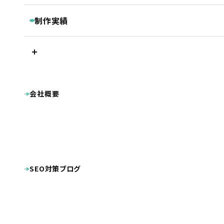
継続コンサルティング
ベーシックプラン
BASIC
リスティング・PPC広告
制作実績
被リンク獲得サービス
シンプルプラン
SIMPLE
LINEマーケティングツール『Lステップ』
プラン別制作実績
Googleクチコミ取得支援ツール『キキコミ』
プレミアムプラン
ベーシックプラン
ライトプラン
LIGHT
サジェスト対策サービス
シンプルプラン
ライトプラン
ランディングページ
その他
LP制作プラン
LP
ホームページ制作実績
会社概要
公共・団体系
企業サイト
オプション等
OPTION
病院・クリニック・医療関係
整骨院・整体院・鍼灸院
士業（税理士・弁護士等）
病院・クリニック様専用 WEB集患プラン
不動産
工業系（製造業・土木建築業等）
整骨院様専用ホームページ制作プラン
幼稚園・保育園向け特別プラン
美容・健康・スポーツ
美容室・理容室
ホームページ制作費用の分割払い
店舗（飲食・物販等）
SEO対策ブログ
ECサイト（インターネット通販）
学校・教育機関
プロダクト・サービス紹介
その他
システム導入
DTP・動画等の制作実績
ロゴマーク
パンフレット