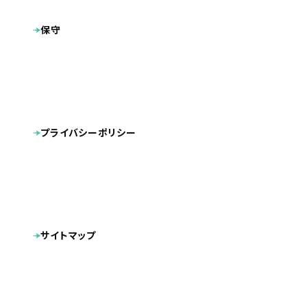
福岡県全域・佐賀県（一部）
地域
保守
プラン
ベーシックプラン
福岡の給湯器交換・修理ならおゆプロ｜ガス給湯器
製作サイト
も明朗価格で対応
内部SEO対策
CMS導入
タグ
レスポンシブデザイン
プライバシーポリシー
スマートフォン対応
リニューアル
福岡県を中心に給湯器・ガス給湯器の交換、修理を行う「株
式会社WAKASU」様のホームページを制作させていただき
ました。
サイトマップ
給湯器取付専門店として、地域に根差した安心感と誠実さが
伝わるデザインを目指しました。実際の作業シーンを想起さ
せる写真や、清潔感のある青系の配色を用いることで、「困っ