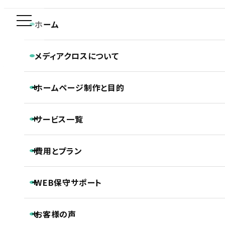
新規制作問合せ専用ダイヤル
ホーム
COMPANY
0120-590-610
メディアクロスについて
企業サイト
メディアクロスの特長
ホーム
ホームページ制作実績
企業サイト
ホームページ制作と目的
会社概要
株式会社WAKASU様 ホームページ制作実績
CONTACT
ホームページ制作専門チームの紹介
平日 9:30~18:30
Webディレクターの仕事
ホームページ制作と目的
Webデザイナーの仕事
サービス一覧
ホームページの新規制作
コーダー・プログラマーの仕事
ホームページのリニューアル
アフターサポートの仕事
制作の流れ
ホームページ制作
費用とプラン
SEO対策
株式会社WAKASU様 ホームページ制作実
LLMO対策（AI検索最適化）
保守・管理月額サポート
績
ホームページ制作基本プラン紹介
ECサイト制作
WEB保守サポート
プロジェクトプラン
DTP制作
PROJECT
動画制作
基本維持管理保守
事前コンサル・DX化相談支援
プレミアムプラン
お客様の声
ノンコアWeb業務メンテナンスサポート
PREMIUM
継続内部SEO対策＋品質保持