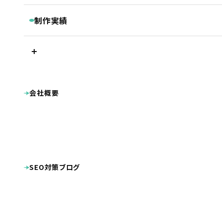
継続コンサルティング
ベーシックプラン
BASIC
リスティング・PPC広告
制作実績
被リンク獲得サービス
シンプルプラン
SIMPLE
LINEマーケティングツール『Lステップ』
プラン別制作実績
Googleクチコミ取得支援ツール『キキコミ』
プレミアムプラン
ベーシックプラン
ライトプラン
LIGHT
サジェスト対策サービス
シンプルプラン
ライトプラン
ランディングページ
その他
LP制作プラン
LP
ホームページ制作実績
会社概要
公共・団体系
企業サイト
オプション等
OPTION
病院・クリニック・医療関係
整骨院・整体院・鍼灸院
士業（税理士・弁護士等）
病院・クリニック様専用 WEB集患プラン
不動産
工業系（製造業・土木建築業等）
整骨院様専用ホームページ制作プラン
幼稚園・保育園向け特別プラン
美容・健康・スポーツ
美容室・理容室
ホームページ制作費用の分割払い
店舗（飲食・物販等）
SEO対策ブログ
ECサイト（インターネット通販）
学校・教育機関
プロダクト・サービス紹介
その他
システム導入
DTP・動画等の制作実績
その他制作物
ポケットフォルダ
看板