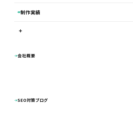
継続コンサルティング
ベーシックプラン
BASIC
リスティング・PPC広告
制作実績
被リンク獲得サービス
シンプルプラン
SIMPLE
LINEマーケティングツール『Lステップ』
プラン別制作実績
Googleクチコミ取得支援ツール『キキコミ』
プレミアムプラン
ベーシックプラン
ライトプラン
LIGHT
サジェスト対策サービス
シンプルプラン
ライトプラン
ランディングページ
その他
LP制作プラン
LP
ホームページ制作実績
会社概要
公共・団体系
企業サイト
オプション等
OPTION
病院・クリニック・医療関係
整骨院・整体院・鍼灸院
士業（税理士・弁護士等）
病院・クリニック様専用 WEB集患プラン
工業系（製造業・土木建築業等）
不動産
整骨院様専用ホームページ制作プラン
幼稚園・保育園向け特別プラン
美容・健康・スポーツ
美容室・理容室
ホームページ制作費用の分割払い
店舗（飲食・物販等）
SEO対策ブログ
ECサイト（インターネット通販）
学校・教育機関
プロダクト・サービス紹介
その他
システム導入
DTP・動画等の制作実績
看板
広告
名刺
ロゴマーク