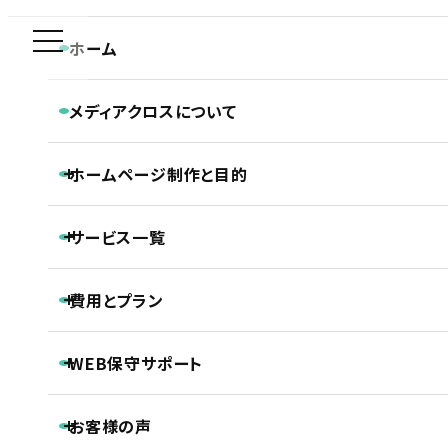
新規制作問合せ専用ダイヤル
ホーム
EC
0120-590-610
メディアクロスについて
ECサイト（インターネット通販）
メディアクロスの特長
ホーム
ホームページ制作実績
ECサイト（インターネット通販）
ホームページ制作と目的
会社概要
大きいサイズのレディース靴専門店Model size GALLERY様通販サイト制作実績
CONTACT
ホームページ制作専門チームの紹介
平日 9:30~18:30
Webディレクターの仕事
ホームページ制作と目的
Webデザイナーの仕事
サービス一覧
ホームページの新規制作
コーダー・プログラマーの仕事
ホームページのリニューアル
アフターサポートの仕事
制作の流れ
ホームページ制作
費用とプラン
SEO対策
大きいサイズのレディース靴専門店Model
LLMO対策（AI検索最適化）
保守・管理月額サポート
size GALLERY様通販サイト制作実績
ホームページ制作基本プラン紹介
ECサイト制作
WEB保守サポート
プロジェクトプラン
DTP制作
PROJECT
動画制作
基本維持管理保守
事前コンサル・DX化相談支援
プレミアムプラン
お客様の声
ノンコアWeb業務メンテナンスサポート
PREMIUM
継続内部SEO対策＋品質保持