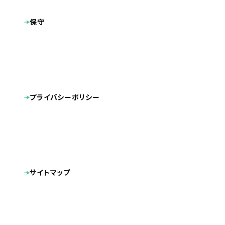
福岡県北九州市八幡東区
地域
保守
プラン
プレミアムプラン
http://shop.gallery-mc.net/
製作サイト
※現在、弊社では管理しておりません
CMS導入
スマートフォン対応
タグ
リニューアル
プライバシーポリシー
北九州市の靴企画卸商社「月星商事株式会社」様が運営す
る大きいサイズのレディース靴ECサイト『Model size
GALLERY』をリニューアルさせていただきました。自社ブラ
ンドGALLERYおよび有名ブランドシューズを、25cm以上の
サイトマップ
大きいサイズ(モデルサイズ)に特化させネット販売されてい
ます。卸商社ならではの豊富な品揃えが強み。その魅力が訪
問者に伝わるようなデザイン、導線づくりを心がけ制作いた
しました。ショッピングカートはMakeShopを使用、クライア