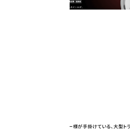
ECサイト（インターネット通販）
プロダクト・サービス紹介
2019.12
全国
プレミアムプラン
http://dot-x.jp/
※現在、弊社では管理しておりません
レスポンシブデザイン
業をされている株式会社タッチョー様が手掛けている、大型トラック