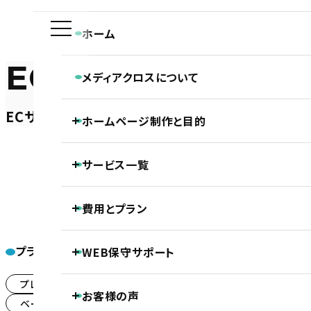
ホーム
EC
メディアクロスについて
メディアクロスの特長
ECサイト（インターネット通販）
ホームページ制作と目的
会社概要
ホームページ制作専門チームの紹介
Webディレクターの仕事
ホーム
ホームページ制作実績
ホームページ制作と目的
ECサイト（インターネット通販）
大型
Webデザイナーの仕事
サービス一覧
ホームページの新規制作
コーダー・プログラマーの仕事
ホームページのリニューアル
アフターサポートの仕事
制作の流れ
ホームページ制作
費用とプラン
SEO対策
LLMO対策（AI検索最適化）
保守・管理月額サポート
ホームページ制作基本プラン紹介
ECサイト制作
プラン一覧
WEB保守サポート
大型ト
DTP制作
プロジェクトプラン
PROJECT
動画制作
基本維持管理保守
プレミアムプラン
(187)
事前コンサル・DX化相談支援
お客様の声
ノンコアWeb業務メンテナンスサポート
プレミアムプラン
PREMIUM
ベーシックプラン
シンプルプラン
(243)
(1)
継続内部SEO対策＋品質保持