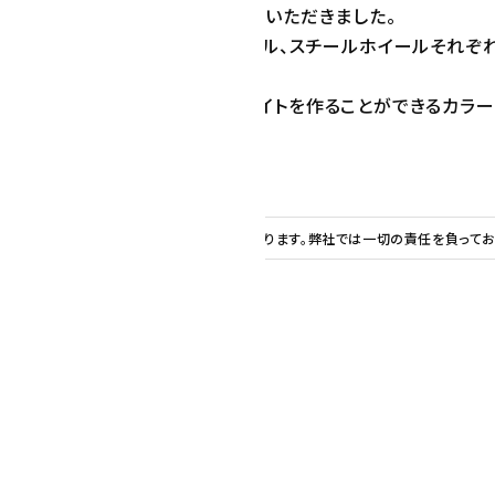
ランドサイト兼ECサイトを作成させていただきました。
ランドのアルミホイール、メッキホイール、スチールホイールそれ
。
機能に関しては、比較的手軽にECサイトを作ることができるカラ
フォンにも対応しています。
章などはお客様の責任でご用意いただいております。弊社では一切の責任を負ってお