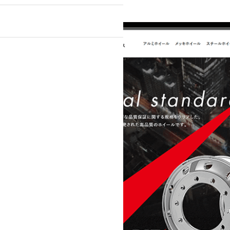
』
ンプルプラン
ライトプラン
ック・医療関係
士等）
不動産
・スポーツ
美容室・理容室
ト通販）
学校・教育機関
テム導入
デザイン
動画
その他制作物
刺