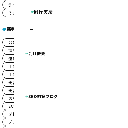
継続コンサルティング
ライトプラン
ランディングページ
(39)
(32)
ベーシックプラン
BASIC
リスティング・PPC広告
制作実績
その他
(59)
被リンク獲得サービス
シンプルプラン
SIMPLE
LINEマーケティングツール『Lステップ』
プラン別制作実績
Googleクチコミ取得支援ツール『キキコミ
業種一覧
プレミアムプラン
ベーシックプラン
シ
サジェスト対策サービス
ライトプラン
LIGHT
ランディングページ
その他
公共・団体系
企業サイト
(21)
(159)
ホームページ制作実績
LP制作プラン
LP
公共・団体系
企業サイト
病院・クリニ
病院・クリニック・医療関係
(85)
会社概要
整骨院・整体院・鍼灸院
士業（税理士・弁護
整骨院・整体院・鍼灸院
(59)
オプション等
OPTION
工業系（製造業・土木建築業等）
美容・健康
士業（税理士・弁護士等）
不動産
(30)
(16)
店舗（飲食・物販等）
ECサイト（インターネッ
工業系（製造業・土木建築業等）
(45)
病院・クリニック様専用 WEB集患プラン
プロダクト・サービス紹介
その他
シス
美容・健康・スポーツ
整骨院様専用ホームページ制作プラン
(25)
DTP・動画等の制作実績
幼稚園・保育園向け特別プラン
美容室・理容室
ロゴマーク
パンフレット
キャラクター
(8)
ホームページ制作費用の分割払い
SEO対策ブログ
ポケットフォルダ
看板
広告
名
店舗（飲食・物販等）
(35)
ECサイト（インターネット通販）
(30)
学校・教育機関
(15)
プロダクト・サービス紹介
(101)