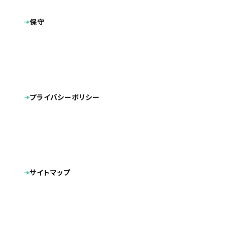
福岡県大野城市
地域
保守
プラン
ベーシックプラン
福岡県大野城市「ありかわ内科クリニック」（消化器内
製作サイト
科・胃腸内科・肝臓内科・胃カメラ・大腸カメラ）
AI検索最適化(LLMO対策)
内部SEO対策
CMS導入
プライバシーポリシー
タグ
レスポンシブデザイン
スマートフォン対応
リニューアル
福岡県大野城市の「ありかわ内科クリニック」様のホームペ
ージを制作させていただきました。
サイトマップ
「ありかわ内科クリニック」様には、5年前の開院時にホーム
ページ新規制作を一度ご依頼いただいており、今回は時代の
変化に合わせた改修を行うためのリニューアルという形で二