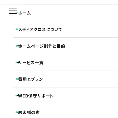
新規制作問合せ専用ダイヤル
ホーム
HOSPITAL
0120-590-610
メディアクロスについて
病院・クリニック・医療関係
メディアクロスの特長
ホーム
ホームページ制作実績
病院・クリニック・医療関係
ホームページ制作と目的
会社概要
ありかわ内科クリニック様 ホームページ制作実績
CONTACT
ホームページ制作専門チームの紹介
平日 9:30~18:30
Webディレクターの仕事
ホームページ制作と目的
Webデザイナーの仕事
サービス一覧
ホームページの新規制作
コーダー・プログラマーの仕事
ホームページのリニューアル
アフターサポートの仕事
制作の流れ
ホームページ制作
費用とプラン
SEO対策
ありかわ内科クリニック様 ホームページ制
LLMO対策（AI検索最適化）
保守・管理月額サポート
作実績
ホームページ制作基本プラン紹介
ECサイト制作
WEB保守サポート
プロジェクトプラン
DTP制作
PROJECT
動画制作
基本維持管理保守
事前コンサル・DX化相談支援
プレミアムプラン
お客様の声
ノンコアWeb業務メンテナンスサポート
PREMIUM
継続内部SEO対策＋品質保持