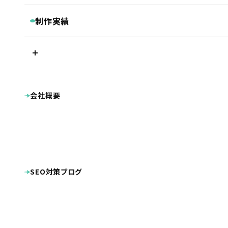
継続コンサルティング
ベーシックプラン
BASIC
リスティング・PPC広告
制作実績
被リンク獲得サービス
シンプルプラン
SIMPLE
LINEマーケティングツール『Lステップ』
プラン別制作実績
Googleクチコミ取得支援ツール『キキコミ』
プレミアムプラン
ベーシックプラン
ライトプラン
LIGHT
サジェスト対策サービス
シンプルプラン
ライトプラン
ランディングページ
その他
LP制作プラン
LP
ホームページ制作実績
会社概要
公共・団体系
企業サイト
オプション等
OPTION
病院・クリニック・医療関係
整骨院・整体院・鍼灸院
士業（税理士・弁護士等）
病院・クリニック様専用 WEB集患プラン
不動産
工業系（製造業・土木建築業等）
整骨院様専用ホームページ制作プラン
幼稚園・保育園向け特別プラン
美容・健康・スポーツ
美容室・理容室
ホームページ制作費用の分割払い
店舗（飲食・物販等）
SEO対策ブログ
ECサイト（インターネット通販）
学校・教育機関
プロダクト・サービス紹介
その他
システム導入
DTP・動画等の制作実績
その他制作物
ポケットフォルダ
看板