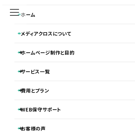
新規制作問合せ専用ダイヤル
ホーム
PRODUCT
0120-590-610
メディアクロスについて
プロダクト・サービス紹介
メディアクロスの特長
ホーム
ホームページ制作実績
プロダクト・サービス紹介
ホームページ制作と目的
会社概要
株式会社ライズカンパニー様「チカラもち千葉店」のホームページ制作実績
CONTACT
ホームページ制作専門チームの紹介
平日 9:30~18:30
Webディレクターの仕事
ホームページ制作と目的
Webデザイナーの仕事
サービス一覧
ホームページの新規制作
コーダー・プログラマーの仕事
ホームページのリニューアル
アフターサポートの仕事
制作の流れ
ホームページ制作
費用とプラン
SEO対策
株式会社ライズカンパニー様「チカラもち千
LLMO対策（AI検索最適化）
保守・管理月額サポート
葉店」のホームページ制作実績
ホームページ制作基本プラン紹介
ECサイト制作
WEB保守サポート
プロジェクトプラン
DTP制作
PROJECT
動画制作
基本維持管理保守
事前コンサル・DX化相談支援
プレミアムプラン
お客様の声
ノンコアWeb業務メンテナンスサポート
PREMIUM
継続内部SEO対策＋品質保持