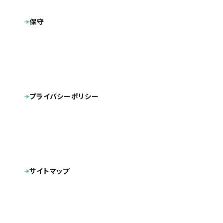
プラン
その他
保守
https://chikaramoti-chiba.com/
製作サイト
※現在、弊社では管理しておりません
内部SEO対策
CMS導入
タグ
スマートフォン対応
福岡市博多区を拠点に、エコキュートの交換工事を専門で行
プライバシーポリシー
う株式会社ライズカンパニー様の「チカラもち千葉店」のホ
ームページを制作しました。
関東エリアとしては、埼玉店に引き続き2店舗目の単独での
ホームページの制作をさせて頂きました。
サイトマップ
今回もスマートフォン対応で制作を行い、「施工実績」や「お
知らせ」の更新を行って頂けるCMSも導入しております。