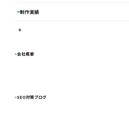
継続コンサルティング
ベーシックプラン
BASIC
リスティング・PPC広告
制作実績
被リンク獲得サービス
シンプルプラン
SIMPLE
LINEマーケティングツール『Lステップ』
プラン別制作実績
Googleクチコミ取得支援ツール『キキコミ』
プレミアムプラン
ベーシックプラン
ライトプラン
LIGHT
サジェスト対策サービス
シンプルプラン
ライトプラン
ランディングページ
その他
LP制作プラン
LP
ホームページ制作実績
会社概要
公共・団体系
企業サイト
オプション等
OPTION
病院・クリニック・医療関係
整骨院・整体院・鍼灸院
士業（税理士・弁護士等）
病院・クリニック様専用 WEB集患プラン
不動産
工業系（製造業・土木建築業等）
整骨院様専用ホームページ制作プラン
幼稚園・保育園向け特別プラン
美容・健康・スポーツ
美容室・理容室
ホームページ制作費用の分割払い
店舗（飲食・物販等）
SEO対策ブログ
ECサイト（インターネット通販）
学校・教育機関
プロダクト・サービス紹介
その他
システム導入
DTP・動画等の制作実績
ロゴマーク
パンフレット