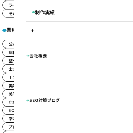
継続コンサルティング
ライトプラン
ランディングページ
(39)
(32)
ベーシックプラン
BASIC
リスティング・PPC広告
制作実績
その他
(59)
被リンク獲得サービス
シンプルプラン
SIMPLE
LINEマーケティングツール『Lステップ』
プラン別制作実績
Googleクチコミ取得支援ツール『キキコミ
業種一覧
プレミアムプラン
ベーシックプラン
シ
サジェスト対策サービス
ライトプラン
LIGHT
ランディングページ
その他
公共・団体系
企業サイト
(21)
(159)
ホームページ制作実績
LP制作プラン
LP
公共・団体系
企業サイト
病院・クリニ
病院・クリニック・医療関係
(85)
会社概要
整骨院・整体院・鍼灸院
士業（税理士・弁護
整骨院・整体院・鍼灸院
(59)
オプション等
OPTION
工業系（製造業・土木建築業等）
美容・健康
士業（税理士・弁護士等）
不動産
(30)
(16)
店舗（飲食・物販等）
ECサイト（インターネッ
工業系（製造業・土木建築業等）
(45)
病院・クリニック様専用 WEB集患プラン
プロダクト・サービス紹介
その他
シス
美容・健康・スポーツ
整骨院様専用ホームページ制作プラン
(25)
DTP・動画等の制作実績
幼稚園・保育園向け特別プラン
美容室・理容室
ロゴマーク
パンフレット
キャラクター
(8)
ホームページ制作費用の分割払い
SEO対策ブログ
ポケットフォルダ
看板
広告
名
店舗（飲食・物販等）
(35)
ECサイト（インターネット通販）
(30)
学校・教育機関
(15)
プロダクト・サービス紹介
(101)