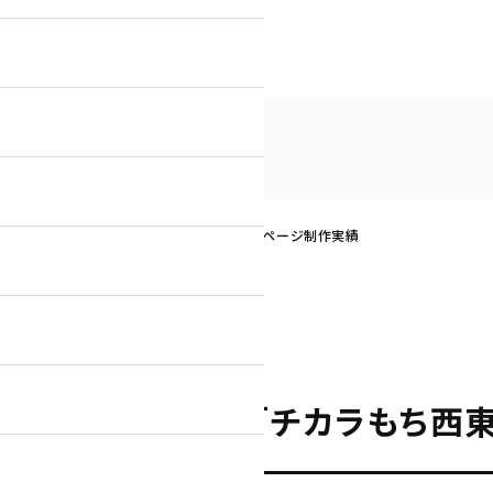
ップライン様「チカラもち西東京店」のホームページ制作実績
社アップライン様「チカラもち西