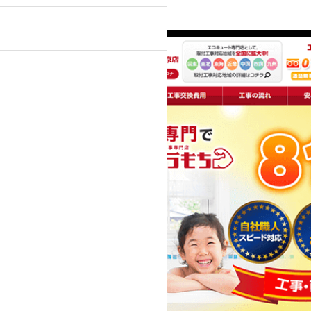
』
ンプルプラン
ライトプラン
ック・医療関係
士等）
不動産
・スポーツ
美容室・理容室
ト通販）
学校・教育機関
テム導入
デザイン
動画
その他制作物
刺