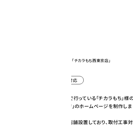
プロダクト・サービス紹介
2022.08
東京都内
その他
西東京のエコキュート交換工事専門店「チカラもち西東京店」
※現在、弊社では管理しておりません
CMS導入
スマートフォン対応
、エコキュートの交換工事を専門で行っている「チカラもち」様の
プライン様の「チカラもち西東京店」のホームページを制作しま
専門店のチカラもちは、全国に26店舗設置しており、取付工事