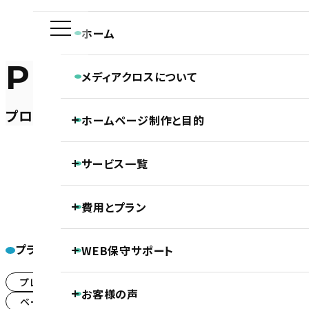
ホーム
PRODUCT
メディアクロスについて
メディアクロスの特長
プロダクト・サービス紹介
ホームページ制作と目的
会社概要
ホームページ制作専門チームの紹介
Webディレクターの仕事
ホーム
ホームページ制作実績
ホームページ制作と目的
プロダクト・サービス紹介
株式会社ア
Webデザイナーの仕事
サービス一覧
ホームページの新規制作
コーダー・プログラマーの仕事
ホームページのリニューアル
アフターサポートの仕事
制作の流れ
ホームページ制作
費用とプラン
SEO対策
LLMO対策（AI検索最適化）
保守・管理月額サポート
ホームページ制作基本プラン紹介
ECサイト制作
プラン一覧
WEB保守サポート
株式会
DTP制作
プロジェクトプラン
PROJECT
動画制作
基本維持管理保守
プレミアムプラン
(187)
事前コンサル・DX化相談支援
お客様の声
ノンコアWeb業務メンテナンスサポート
プレミアムプラン
PREMIUM
ベーシックプラン
シンプルプラン
(243)
(1)
継続内部SEO対策＋品質保持