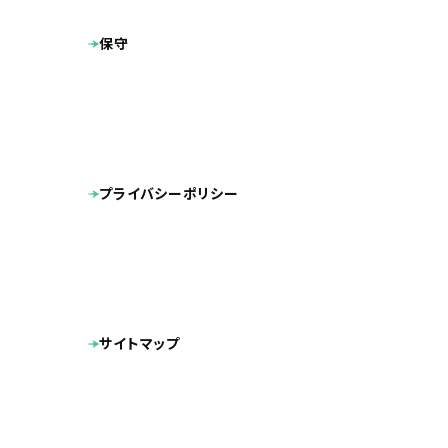
保守
プライバシーポリシー
サイトマップ