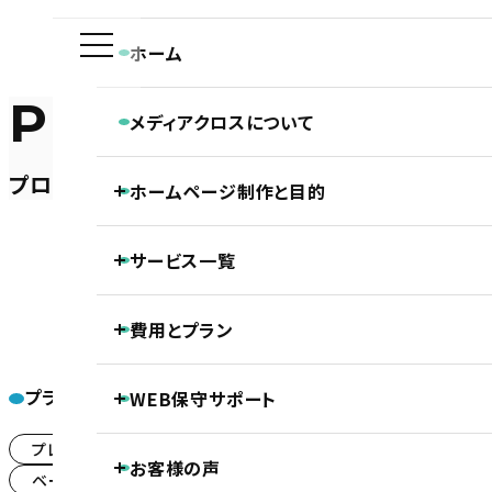
ホーム
PRODUCT
メディアクロスについて
メディアクロスの特長
プロダクト・サービス紹介
ホームページ制作と目的
会社概要
ホームページ制作専門チームの紹介
Webディレクターの仕事
ホーム
ホームページ制作実績
ホームページ制作と目的
プロダクト・サービス紹介
株式会社ダ
Webデザイナーの仕事
サービス一覧
ホームページの新規制作
コーダー・プログラマーの仕事
ホームページのリニューアル
アフターサポートの仕事
制作の流れ
ホームページ制作
費用とプラン
SEO対策
LLMO対策（AI検索最適化）
保守・管理月額サポート
ホームページ制作基本プラン紹介
ECサイト制作
プラン一覧
WEB保守サポート
株式会
DTP制作
プロジェクトプラン
PROJECT
動画制作
基本維持管理保守
プレミアムプラン
(187)
事前コンサル・DX化相談支援
お客様の声
ノンコアWeb業務メンテナンスサポート
プレミアムプラン
PREMIUM
ベーシックプラン
シンプルプラン
(243)
(1)
継続内部SEO対策＋品質保持