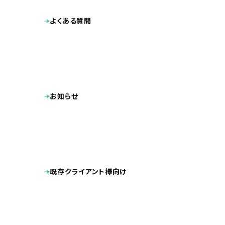
よくある質問
お知らせ
既存クライアント様向け