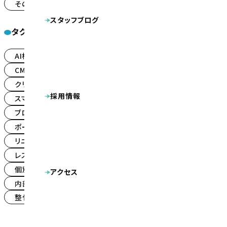
その他
システム導入
(12)
(11)
スタッフブログ
タグ一覧
AI検索最適化(LLMO対策)
(16)
CMS導入
SNS導入
(489)
(27)
クリニックパック
(8)
採用情報
スマートフォン対応
ピックアップ
(361)
(7)
ブログカスタマイズ
(49)
ポータルサイト・検索システム
(10)
リニューアル
(177)
レスポンシブデザイン
(127)
個別保守メンテナンス
(1)
アクセス
内部SEO対策
携帯サイト
(569)
(23)
整骨院パック
求人ページ
(18)
(13)