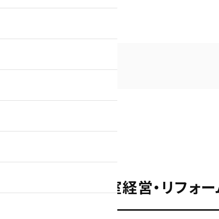
営・リフォーム」ホームページ制作実績
社チェック様「満室経営・リフォー