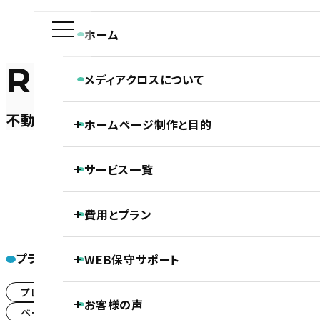
ホーム
REAL-ESTATE
メディアクロスについて
メディアクロスの特長
不動産
ホームページ制作と目的
会社概要
ホームページ制作専門チームの紹介
Webディレクターの仕事
ホーム
ホームページ制作実績
ホームページ制作と目的
不動産
株式会社チェック様「満室経
Webデザイナーの仕事
サービス一覧
ホームページの新規制作
コーダー・プログラマーの仕事
ホームページのリニューアル
アフターサポートの仕事
制作の流れ
ホームページ制作
費用とプラン
SEO対策
LLMO対策（AI検索最適化）
保守・管理月額サポート
ホームページ制作基本プラン紹介
ECサイト制作
プラン一覧
WEB保守サポート
株式会
DTP制作
プロジェクトプラン
PROJECT
動画制作
基本維持管理保守
プレミアムプラン
(187)
事前コンサル・DX化相談支援
お客様の声
ノンコアWeb業務メンテナンスサポート
プレミアムプラン
PREMIUM
ベーシックプラン
シンプルプラン
(243)
(1)
継続内部SEO対策＋品質保持