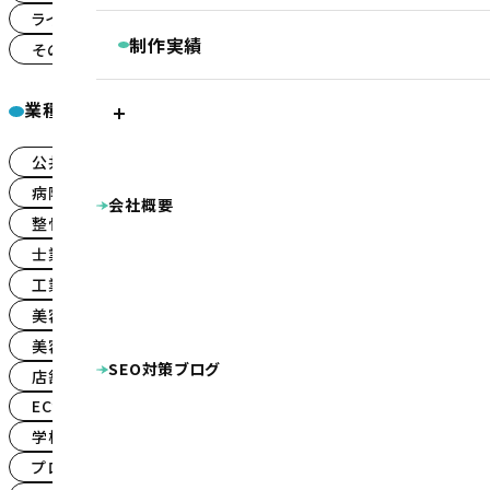
継続コンサルティング
ライトプラン
ランディングページ
(39)
(32)
ベーシックプラン
BASIC
リスティング・PPC広告
制作実績
その他
(59)
被リンク獲得サービス
シンプルプラン
SIMPLE
LINEマーケティングツール『Lステップ』
プラン別制作実績
Googleクチコミ取得支援ツール『キキコミ
業種一覧
プレミアムプラン
ベーシックプラン
シ
サジェスト対策サービス
ライトプラン
LIGHT
ランディングページ
その他
公共・団体系
企業サイト
(21)
(159)
ホームページ制作実績
LP制作プラン
LP
公共・団体系
企業サイト
病院・クリニ
病院・クリニック・医療関係
(85)
会社概要
整骨院・整体院・鍼灸院
士業（税理士・弁護
整骨院・整体院・鍼灸院
(59)
オプション等
OPTION
工業系（製造業・土木建築業等）
美容・健康
士業（税理士・弁護士等）
不動産
(30)
(16)
店舗（飲食・物販等）
ECサイト（インターネッ
工業系（製造業・土木建築業等）
(45)
病院・クリニック様専用 WEB集患プラン
プロダクト・サービス紹介
その他
シス
美容・健康・スポーツ
整骨院様専用ホームページ制作プラン
(25)
DTP・動画等の制作実績
幼稚園・保育園向け特別プラン
美容室・理容室
その他制作物
ポケットフォルダ
看板
(8)
ホームページ制作費用の分割払い
SEO対策ブログ
パンフレット
キャラクターデザイン
動
店舗（飲食・物販等）
(35)
ECサイト（インターネット通販）
(30)
学校・教育機関
(15)
プロダクト・サービス紹介
(101)