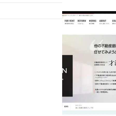
』
ンプルプラン
ライトプラン
ック・医療関係
士等）
不動産
・スポーツ
美容室・理容室
ト通販）
学校・教育機関
テム導入
広告
名刺
ロゴマーク
画