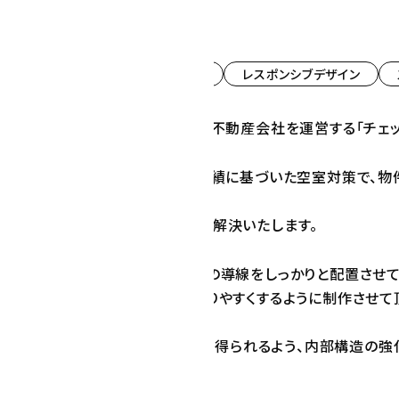
https://check-reform.com/
※現在、弊社では管理しておりません
内部SEO対策
CMS導入
レスポンシブデザイン
川市・飯塚市・直方市）で賃貸管理不動産会社を運営する「チェ
産会社「チェック」様は、豊富な実績に基づいた空室対策で、物
ナー様の抱えるあらゆるお悩みを解決いたします。
ページ制作に伴い、各コンテンツの導線をしっかりと配置させて
れる方の欲しい情報を迷わず分かりやすくするように制作させて
gleなどの検索エンジンから高評価を得られるよう、内部構造の
シブ対応になっております。