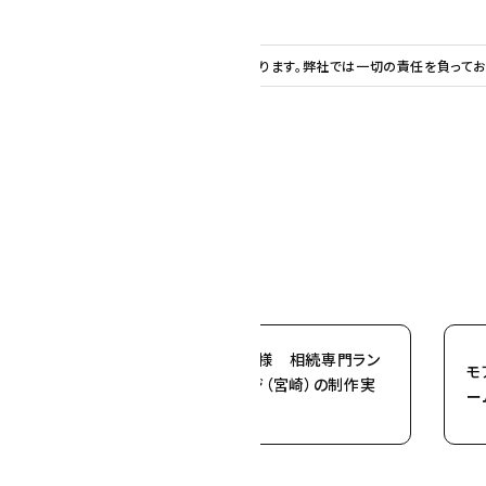
章などはお客様の責任でご用意いただいております。弊社では一切の責任を負ってお
武内総合会計様 相続専門ラン
モ
ディングページ（宮崎）の制作実
ー
績