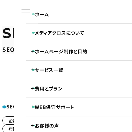
ホーム
SEO-BLOG
メディアクロスについて
メディアクロスの特長
SEO対策ブログ
ホームページ制作と目的
会社概要
ホームページ制作専門チームの紹介
Webディレクターの仕事
ホーム
SEO対策ブログ
ホームページ制作と目的
企業サイトのSEO対策
「福岡・北九州＋エコ
Webデザイナーの仕事
サービス一覧
ホームページの新規制作
コーダー・プログラマーの仕事
ホームページのリニューアル
アフターサポートの仕事
制作の流れ
ホームページ制作
費用とプラン
SEO対策
LLMO対策（AI検索最適化）
保守・管理月額サポート
ホームページ制作基本プラン紹介
企業サイトのSE
ECサイト制作
SEOカテゴリー
WEB保守サポート
DTP制作
プロジェクトプラン
PROJECT
「福岡
動画制作
基本維持管理保守
企業サイトのSEO対策
(5)
事前コンサル・DX化相談支援
お客様の声
ノンコアWeb業務メンテナンスサポート
プレミアムプラン
PREMIUM
病院・クリニック・医療関係のSEO対策
(10)
継続内部SEO対策＋品質保持