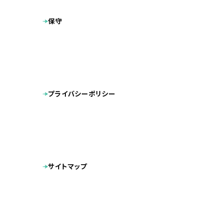
保守
難易度高いキ
福岡も北九州
プライバシーポリシー
初期制作；
ベ
サイトマップ
こちらのお客
弊社にて県ご