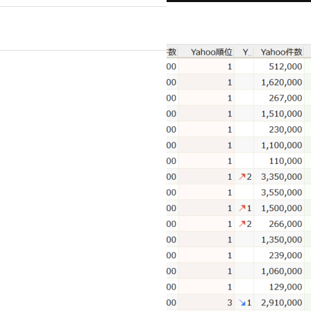
』
ンプルプラン
ライトプラン
ック・医療関係
士等）
美容・健康・スポーツ
ECサイト（インターネット通販）
その他
システム導入
パンフレット
作物
ポケットフォルダ