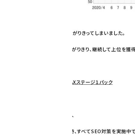
ーワードですが、あっという間に上がりきってしまいました。
もすべての数十のキーワードで上がりきり、継続して上位を獲得
ーシックプラン
＋
継続SEO対策MAXステージ１パック
様、現在、どんどん全国展開中にて、
とに数十サイト制作させていただき、すべてSEO対策を実施中で