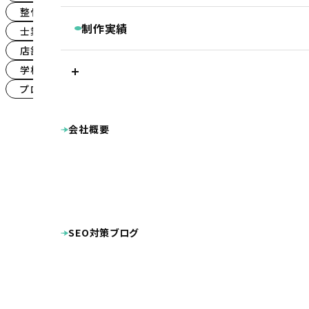
継続コンサルティング
整骨院・整体院・鍼灸院のSEO対策
(2)
ベーシックプラン
BASIC
リスティング・PPC広告
制作実績
士業（税理士・弁護士等）のSEO対策
(1)
被リンク獲得サービス
シンプルプラン
店舗（飲食・物販等）のSEO対策
SIMPLE
LINEマーケティングツール『Lステップ』
(1)
プラン別制作実績
Googleクチコミ取得支援ツール『キキコミ
学校・教育機関のSEO対策
(1)
プレミアムプラン
ベーシックプラン
シ
サジェスト対策サービス
ライトプラン
LIGHT
プロダクト・サービス紹介のSEO対策
ランディングページ
その他
(1)
ホームページ制作実績
LP制作プラン
LP
公共・団体系
企業サイト
病院・クリニ
会社概要
整骨院・整体院・鍼灸院
士業（税理士・弁護
オプション等
OPTION
工業系（製造業・土木建築業等）
不動産
美容室・理容室
店舗（飲食・物販等）
病院・クリニック様専用 WEB集患プラン
学校・教育機関
プロダクト・サービス紹介
整骨院様専用ホームページ制作プラン
DTP・動画等の制作実績
幼稚園・保育園向け特別プラン
看板
広告
名刺
ロゴマーク
ホームページ制作費用の分割払い
SEO対策ブログ
キャラクターデザイン
動画
その他制