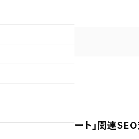
キュート」関連SEO対策実績
O対策
店舗（飲食・物販等）のSEO対策
・北九州＋エコキュート」関連SE