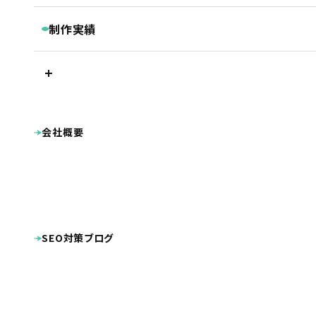
継続コンサルティング
ベーシックプラン
BASIC
リスティング・PPC広告
制作実績
被リンク獲得サービス
シンプルプラン
SIMPLE
LINEマーケティングツール『Lステップ』
プラン別制作実績
Googleクチコミ取得支援ツール『キキコミ』
プレミアムプラン
ベーシックプラン
ライトプラン
LIGHT
サジェスト対策サービス
シンプルプラン
ライトプラン
ランディングページ
その他
LP制作プラン
LP
ホームページ制作実績
会社概要
公共・団体系
企業サイト
オプション等
OPTION
病院・クリニック・医療関係
整骨院・整体院・鍼灸院
士業（税理士・弁護士等）
病院・クリニック様専用 WEB集患プラン
不動産
工業系（製造業・土木建築業等）
整骨院様専用ホームページ制作プラン
幼稚園・保育園向け特別プラン
美容・健康・スポーツ
美容室・理容室
ホームページ制作費用の分割払い
店舗（飲食・物販等）
SEO対策ブログ
ECサイト（インターネット通販）
学校・教育機関
プロダクト・サービス紹介
その他
システム導入
DTP・動画等の制作実績
看板
広告
名刺
ロゴマーク