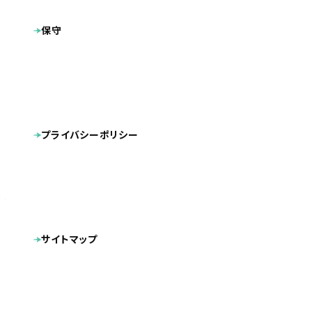
全国
地域
保守
プラン
プレミアムプラン
株式会社ハートビーツ｜AWS・クラウド・サーバーな
製作サイト
どのインフラ運用を24時間365日サポート
内部SEO対策
CMS導入
タグ
レスポンシブデザイン
プライバシーポリシー
スマートフォン対応
リニューアル
AWS・クラウド・サーバーなどのインフラ運用サポート業務を
行っている「株式会社ハートビーツ」様のホームページを制
作させていただきました。
サイトマップ
デザインの面では、サイト全体を通してコーポレートカラーの
オレンジをベースに暖色系で展開することで、信頼感、安心
感を与えるとともに、温かみも感じられるようにしておりま