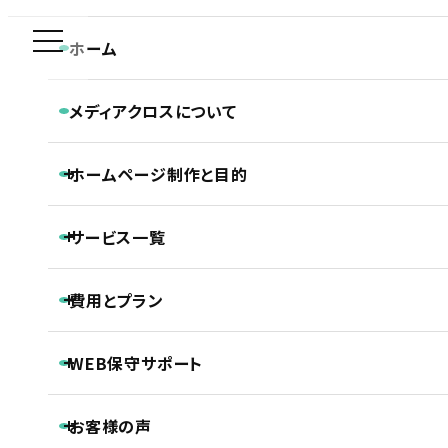
新規制作問合せ専用ダイヤル
ホーム
PRODUCT
0120-590-610
メディアクロスについて
プロダクト・サービス紹介
メディアクロスの特長
ホーム
ホームページ制作実績
プロダクト・サービス紹介
ホームページ制作と目的
会社概要
株式会社ハートビーツ様 ホームページ制作実績
CONTACT
ホームページ制作専門チームの紹介
平日 9:30~18:30
Webディレクターの仕事
ホームページ制作と目的
Webデザイナーの仕事
サービス一覧
ホームページの新規制作
コーダー・プログラマーの仕事
ホームページのリニューアル
アフターサポートの仕事
制作の流れ
ホームページ制作
費用とプラン
SEO対策
株式会社ハートビーツ様 ホームページ制作
LLMO対策（AI検索最適化）
保守・管理月額サポート
実績
ホームページ制作基本プラン紹介
ECサイト制作
WEB保守サポート
プロジェクトプラン
DTP制作
PROJECT
動画制作
基本維持管理保守
事前コンサル・DX化相談支援
プレミアムプラン
お客様の声
ノンコアWeb業務メンテナンスサポート
PREMIUM
継続内部SEO対策＋品質保持