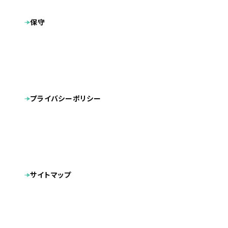
全国
地域
保守
プラン
プレミアムプラン
社会福祉法人の財務会計システム・ソフト・クラウドは
製作サイト
「福祉総合システムSWING」（株式会社CIJ）
内部SEO対策
CMS導入
タグ
レスポンシブデザイン
プライバシーポリシー
スマートフォン対応
リニューアル
株式会社CIJ様が開発する社会福祉法人の財務会計および
周辺業務システム「福祉総合システムSWING」のホームペー
ジを制作させていただきました。
サイトマップ
デザインの面では、SWINGのVI（ビジュアルアイデンティティ
ー）である「グリーン」を基調にアクセントカラーとしてオレン
ジを用いることにより、統一感のあるデザインでブランドイメ