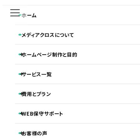
新規制作問合せ専用ダイヤル
ホーム
PRODUCT
0120-590-610
メディアクロスについて
プロダクト・サービス紹介
メディアクロスの特長
ホーム
ホームページ制作実績
プロダクト・サービス紹介
ホームページ制作と目的
会社概要
株式会社CIJ様「福祉総合システムSWING」ホームページ制作実績
CONTACT
ホームページ制作専門チームの紹介
平日 9:30~18:30
Webディレクターの仕事
ホームページ制作と目的
Webデザイナーの仕事
サービス一覧
ホームページの新規制作
コーダー・プログラマーの仕事
ホームページのリニューアル
アフターサポートの仕事
制作の流れ
ホームページ制作
費用とプラン
SEO対策
株式会社CIJ様「福祉総合システム
LLMO対策（AI検索最適化）
保守・管理月額サポート
SWING」ホームページ制作実績
ホームページ制作基本プラン紹介
ECサイト制作
WEB保守サポート
プロジェクトプラン
DTP制作
PROJECT
動画制作
基本維持管理保守
事前コンサル・DX化相談支援
プレミアムプラン
お客様の声
ノンコアWeb業務メンテナンスサポート
PREMIUM
継続内部SEO対策＋品質保持