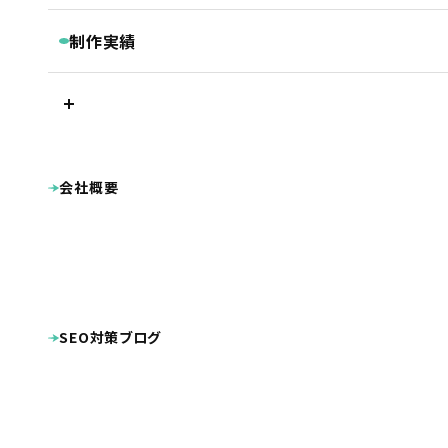
継続コンサルティング
ベーシックプラン
BASIC
リスティング・PPC広告
制作実績
被リンク獲得サービス
シンプルプラン
SIMPLE
LINEマーケティングツール『Lステップ』
プラン別制作実績
Googleクチコミ取得支援ツール『キキコミ』
プレミアムプラン
ベーシックプラン
ライトプラン
LIGHT
サジェスト対策サービス
シンプルプラン
ライトプラン
ランディングページ
その他
LP制作プラン
LP
ホームページ制作実績
会社概要
公共・団体系
企業サイト
オプション等
OPTION
病院・クリニック・医療関係
整骨院・整体院・鍼灸院
士業（税理士・弁護士等）
病院・クリニック様専用 WEB集患プラン
工業系（製造業・土木建築業等）
不動産
整骨院様専用ホームページ制作プラン
幼稚園・保育園向け特別プラン
美容・健康・スポーツ
美容室・理容室
ホームページ制作費用の分割払い
店舗（飲食・物販等）
SEO対策ブログ
ECサイト（インターネット通販）
学校・教育機関
プロダクト・サービス紹介
その他
システム導入
DTP・動画等の制作実績
ロゴマーク
パンフレット